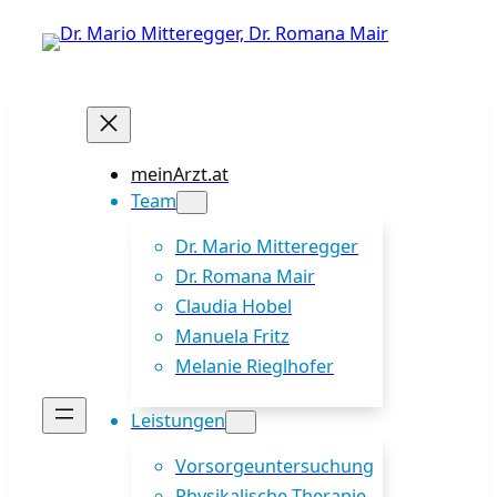
Zum
Inhalt
springen
meinArzt.at
Team
Dr. Mario Mitteregger
Dr. Romana Mair
Claudia Hobel
Manuela Fritz
Melanie Rieglhofer
Leistungen
Vorsorgeuntersuchung
Physikalische Therapie