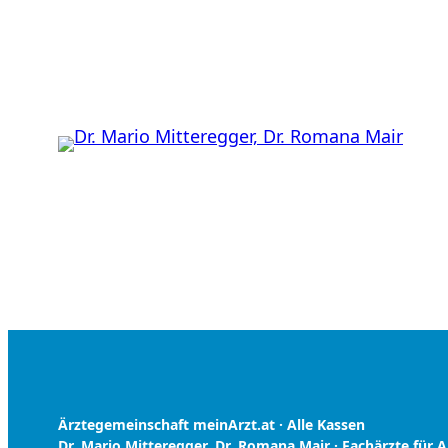
Ärztegemeinschaft meinArzt.at · Alle Kassen
Dr. Mario Mitteregger, Dr. Romana Mair · Fachärzte für