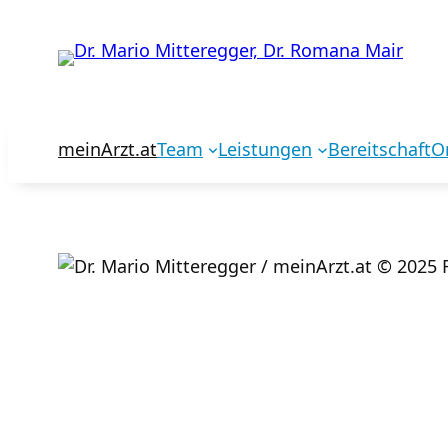
Zum
Inhalt
springen
meinArzt.at
Team
Leistungen
Bereitschaft
O