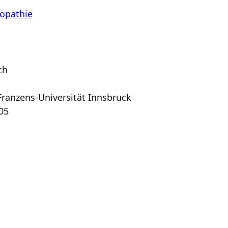
opathie
ch
ranzens-Universität Innsbruck
05